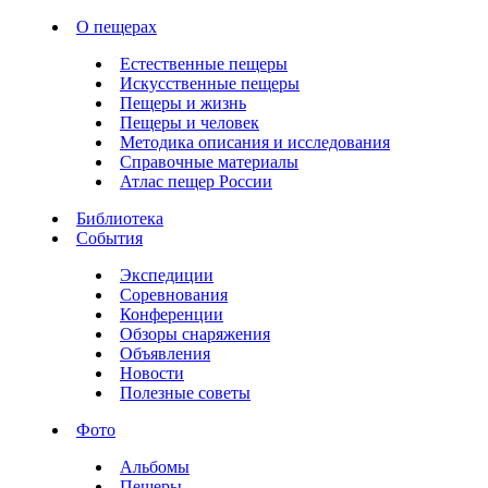
О пещерах
Естественные пещеры
Искусственные пещеры
Пещеры и жизнь
Пещеры и человек
Методика описания и исследования
Справочные материалы
Атлас пещер России
Библиотека
События
Экспедиции
Соревнования
Конференции
Обзоры снаряжения
Объявления
Новости
Полезные советы
Фото
Альбомы
Пещеры