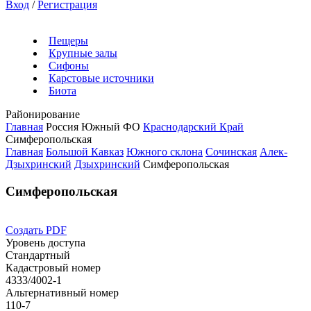
Вход
/
Регистрация
Пещеры
Крупные залы
Сифоны
Карстовые источники
Биота
Районирование
Главная
Россия
Южный ФО
Краснодарский Край
Симферопольская
Главная
Большой Кавказ
Южного склона
Сочинская
Алек-
Дзыхринский
Дзыхринский
Симферопольская
Симферопольская
Создать PDF
Уровень доступа
Стандартный
Кадастровый номер
4333/4002-1
Альтернативный номер
110-7