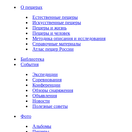
О пещерах
Естественные пещеры
Искусственные пещеры
Пещеры и жизнь
Пещеры и человек
Методика описания и исследования
Справочные материалы
Атлас пещер России
Библиотека
События
Экспедиции
Соревнования
Конференции
Обзоры снаряжения
Объявления
Новости
Полезные советы
Фото
Альбомы
Пещеры