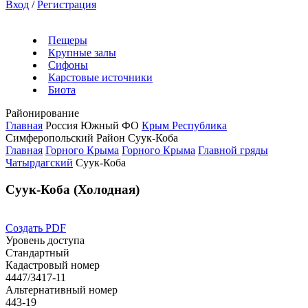
Вход
/
Регистрация
Пещеры
Крупные залы
Сифоны
Карстовые источники
Биота
Районирование
Главная
Россия
Южный ФО
Крым Республика
Симферопольский Район
Суук-Коба
Главная
Горного Крыма
Горного Крыма
Главной гряды
Чатырдагский
Суук-Коба
Суук-Коба (Холодная)
Создать PDF
Уровень доступа
Стандартный
Кадастровый номер
4447/3417-11
Альтернативный номер
443-19