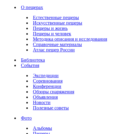
О пещерах
Естественные пещеры
Искусственные пещеры
Пещеры и жизнь
Пещеры и человек
Методика описания и исследования
Справочные материалы
Атлас пещер России
Библиотека
События
Экспедиции
Соревнования
Конференции
Обзоры снаряжения
Объявления
Новости
Полезные советы
Фото
Альбомы
Пещеры