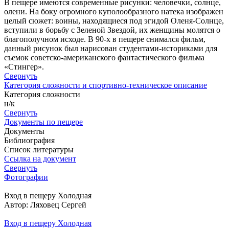
В пещере имеются современные рисунки: человечки, солнце,
олени. На боку огромного куполообразного натека изображен
целый сюжет: воины, находящиеся под эгидой Оленя-Солнце,
вступили в борьбу с Зеленой Звездой, их женщины молятся о
благополучном исходе. В 90-х в пещере снимался фильм,
данный рисунок был нарисован студентами-историками для
съемок советско-американского фантастического фильма
«Стингер».
Свернуть
Категория сложности и спортивно-техническое описание
Категория сложности
н/к
Свернуть
Документы по пещере
Документы
Библиография
Список литературы
Ссылка на документ
Свернуть
Фотографии
Вход в пещеру Холодная
Автор: Ляховец Сергей
Вход в пещеру Холодная