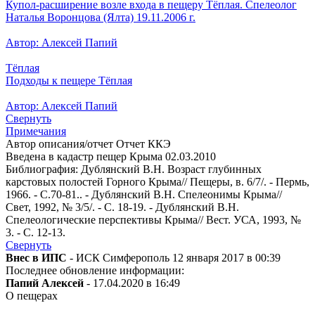
Купол-расширение возле входа в пещеру Тёплая. Спелеолог
Наталья Воронцова (Ялта) 19.11.2006 г.
Автор: Алексей Папий
Тёплая
Подходы к пещере Тёплая
Автор: Алексей Папий
Свернуть
Примечания
Автор описания/отчет Отчет ККЭ
Введена в кадастр пещер Крыма 02.03.2010
Библиография: Дублянский В.Н. Возраст глубинных
карстовых полостей Горного Крыма// Пещеры, в. 6/7/. - Пермь,
1966. - С.70-81.. - Дублянский В.Н. Спелеонимы Крыма//
Свет, 1992, № 3/5/. - С. 18-19. - Дублянский В.Н.
Спелеологические перспективы Крыма// Вест. УСА, 1993, №
3. - С. 12-13.
Свернуть
Внес в ИПС
- ИСК Симферополь 12 января 2017 в 00:39
Последнее обновление информации:
Папий Алексей
- 17.04.2020 в 16:49
О пещерах