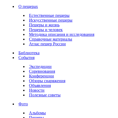
О пещерах
Естественные пещеры
Искусственные пещеры
Пещеры и жизнь
Пещеры и человек
Методика описания и исследования
Справочные материалы
Атлас пещер России
Библиотека
События
Экспедиции
Соревнования
Конференции
Обзоры снаряжения
Объявления
Новости
Полезные советы
Фото
Альбомы
Пещеры