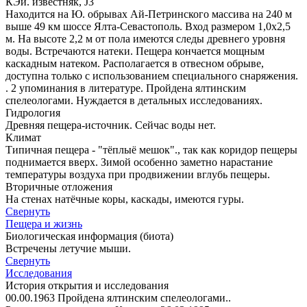
КЭи. известняк, J3
Находится на Ю. обрывах Ай-Петринского массива на 240 м
выше 49 км шоссе Ялта-Севастополь. Вход размером 1,0х2,5
м. На высоте 2,2 м от пола имеются следы древнего уровня
воды. Встречаются натеки. Пещера кончается мощным
каскадным натеком. Располагается в отвесном обрыве,
доступна только с использованием специального снаряжения.
. 2 упоминания в литературе. Пройдена ялтинским
спелеологами. Нуждается в детальных исследованиях.
Гидрология
Древняя пещера-источник. Сейчас воды нет.
Климат
Типичная пещера - "тёплыё мешок"., так как коридор пещеры
поднимается вверх. Зимой особенно заметно нарастание
температуры воздуха при продвижении вглубь пещеры.
Вторичные отложения
На стенах натёчные коры, каскады, имеются гуры.
Свернуть
Пещера и жизнь
Биологическая информация (биота)
Встречены летучие мыши.
Свернуть
Исследования
История открытия и исследования
00.00.1963 Пройдена ялтинским спелеологами..