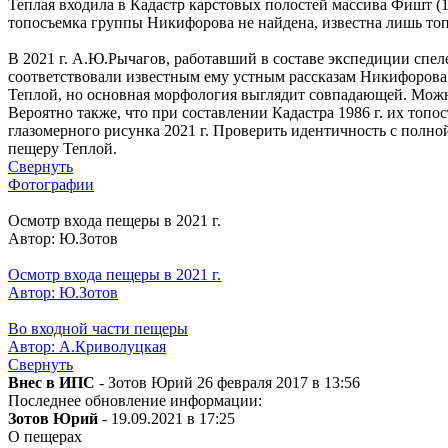
Теплая входила в Кадастр карстовых полостей массива Фишт (19
топосъемка группы Никифорова не найдена, известна лишь топ
В 2021 г. А.Ю.Рычагов, работавший в составе экспедиции спел
соответствовали известным ему устным рассказам Никифорова 
Теплой, но основная морфология выглядит совпадающей. Можно
Вероятно также, что при составлении Кадастра 1986 г. их топ
глазомерного рисунка 2021 г. Проверить идентичность с пол
пещеру Теплой.
Свернуть
Фотографии
Осмотр входа пещеры в 2021 г.
Автор: Ю.Зотов
Осмотр входа пещеры в 2021 г.
Автор: Ю.Зотов
Во входной части пещеры
Автор: А.Криволуцкая
Свернуть
Внес в ИПС
- Зотов Юрий 26 февраля 2017 в 13:56
Последнее обновление информации:
Зотов Юрий
- 19.09.2021 в 17:25
О пещерах