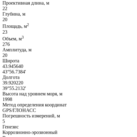
Проективная длина, м
22
Глубина, м
20
2
Площадь, м
23
3
Объем, м
276
Амплитуда, м
20
Широта
43.945640
43°56.7384'
Долгота
39.920220
39°55.2132'
Высота над уровнем моря, м
1998
Метод определения координат
GPS/ГЛОНАСС
Погрешность измерений, м
5
Генезис
Коррозионно-эрозионный