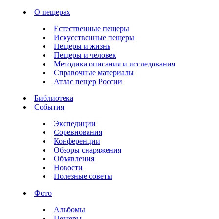
О пещерах
Естественные пещеры
Искусственные пещеры
Пещеры и жизнь
Пещеры и человек
Методика описания и исследования
Справочные материалы
Атлас пещер России
Библиотека
События
Экспедиции
Соревнования
Конференции
Обзоры снаряжения
Объявления
Новости
Полезные советы
Фото
Альбомы
Пещеры