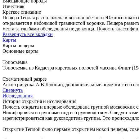
Вмещающие породы
Известняк
Краткое описание
Пещера Теплая расположена в восточной части Южного плато г
открывается в небольшой травянистой воронке. Пещера развита
места за глыбами обследованы не до конца. Полость классифи
Развернуть все вкладки
Карты
Карты пещеры
Основные карты
Топосъемка
Топосъемка из Кадастра карстовых полостей массива Фишт (198
Схематичный разрез
Автор рисунка А.В.Локшин, дополнительные пометки с его слов
Свернуть
Исследования
История открытия и исследования
Полость открыта и впервые обследована группой московских с
Никифоровым и группами под его руководством. Следует замети
зарегистрироваться как руководитель группы. Это происходило 
Открытие Теплой было первым открытием новой пещеры, сове