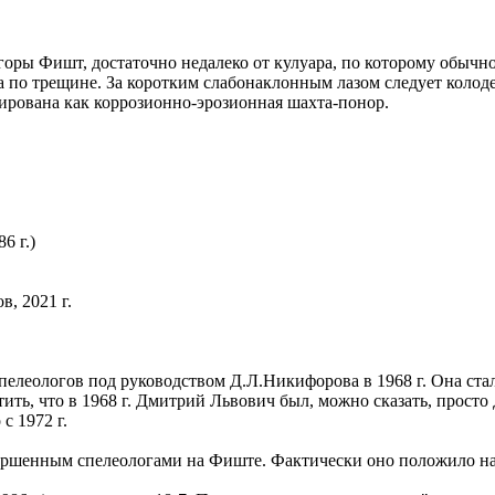
оры Фишт, достаточно недалеко от кулуара, по которому обычно
 по трещине. За коротким слабонаклонным лазом следует колоде
цирована как коррозионно-эрозионная шахта-понор.
6 г.)
, 2021 г.
пелеологов под руководством Д.Л.Никифорова в 1968 г. Она ст
ть, что в 1968 г. Дмитрий Львович был, можно сказать, просто 
с 1972 г.
ршенным спелеологами на Фиште. Фактически оно положило нач