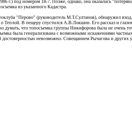
86 г.) под номером 18-7. Позже, однако, она оказалась "потерян
осъемка из указанного Кадастра.
еоклуба "Перово" (руководитель М.Т.Султанов), обнаружил вход,
о Теплой. В пещеру спустился А.В.Локшин. Его рассказ и глазо
 думать, что топосъемка группы Никифорова была не очень точ
осъемка была генерализована с возможными искажениями частных 
ной достоверностью невозможно. Совещанием Рычагова и других