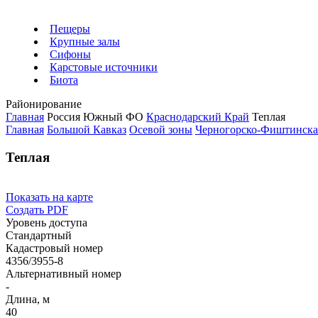
Пещеры
Крупные залы
Сифоны
Карстовые источники
Биота
Районирование
Главная
Россия
Южный ФО
Краснодарский Край
Теплая
Главная
Большой Кавказ
Осевой зоны
Черногорско-Фиштинска
Теплая
Показать на карте
Создать PDF
Уровень доступа
Стандартный
Кадастровый номер
4356/3955-8
Альтернативный номер
-
Длина, м
40