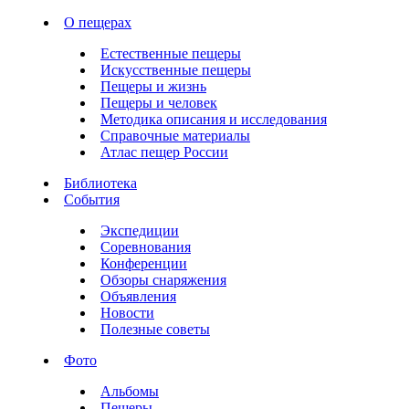
О пещерах
Естественные пещеры
Искусственные пещеры
Пещеры и жизнь
Пещеры и человек
Методика описания и исследования
Справочные материалы
Атлас пещер России
Библиотека
События
Экспедиции
Соревнования
Конференции
Обзоры снаряжения
Объявления
Новости
Полезные советы
Фото
Альбомы
Пещеры