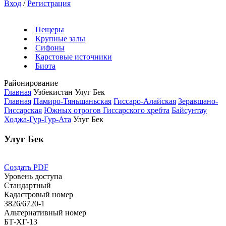
Вход
/
Регистрация
Пещеры
Крупные залы
Сифоны
Карстовые источники
Биота
Районирование
Главная
Узбекистан
Улуг Бек
Главная
Памиро-Тяньшаньская
Гиссаро-Алайская
Зеравшано-
Гиссарская
Южных отрогов Гиссарского хребта
Байсунтау
Ходжа-Гур-Гур-Ата
Улуг Бек
Улуг Бек
Создать PDF
Уровень доступа
Стандартный
Кадастровый номер
3826/6720-1
Альтернативный номер
БТ-ХГ-13