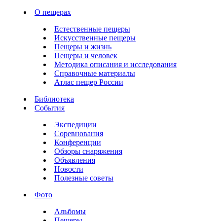
О пещерах
Естественные пещеры
Искусственные пещеры
Пещеры и жизнь
Пещеры и человек
Методика описания и исследования
Справочные материалы
Атлас пещер России
Библиотека
События
Экспедиции
Соревнования
Конференции
Обзоры снаряжения
Объявления
Новости
Полезные советы
Фото
Альбомы
Пещеры