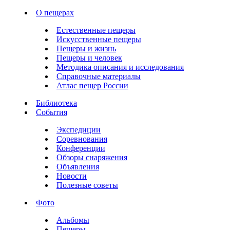
О пещерах
Естественные пещеры
Искусственные пещеры
Пещеры и жизнь
Пещеры и человек
Методика описания и исследования
Справочные материалы
Атлас пещер России
Библиотека
События
Экспедиции
Соревнования
Конференции
Обзоры снаряжения
Объявления
Новости
Полезные советы
Фото
Альбомы
Пещеры