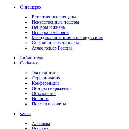
О пещерах
Естественные пещеры
Искусственные пещеры
Пещеры и жизнь
Пещеры и человек
Методика описания и исследования
Справочные материалы
Атлас пещер России
Библиотека
События
Экспедиции
Соревнования
Конференции
Обзоры снаряжения
Объявления
Новости
Полезные советы
Фото
Альбомы
Пещеры