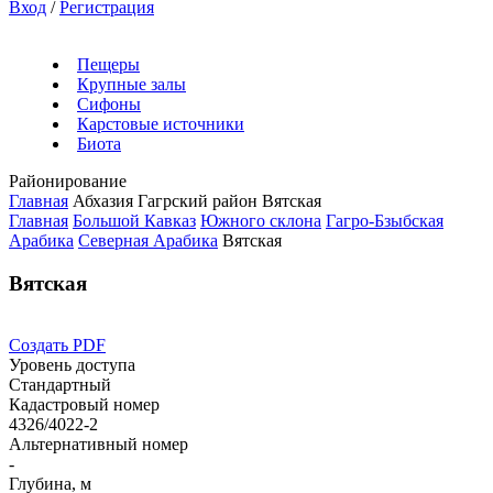
Вход
/
Регистрация
Пещеры
Крупные залы
Сифоны
Карстовые источники
Биота
Районирование
Главная
Абхазия
Гагрский район
Вятская
Главная
Большой Кавказ
Южного склона
Гагро-Бзыбская
Арабика
Северная Арабика
Вятская
Вятская
Создать PDF
Уровень доступа
Стандартный
Кадастровый номер
4326/4022-2
Альтернативный номер
-
Глубина, м