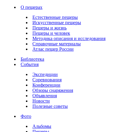
О пещерах
Естественные пещеры
Искусственные пещеры
Пещеры и жизнь
Пещеры и человек
Методика описания и исследования
Справочные материалы
Атлас пещер России
Библиотека
События
Экспедиции
Соревнования
Конференции
Обзоры снаряжения
Объявления
Новости
Полезные советы
Фото
Альбомы
Пещеры