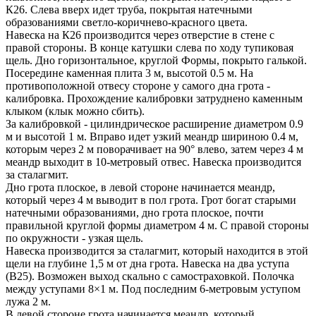
К26. Слева вверх идет труба, покрытая натечными
образованиями светло-коричнево-красного цвета.
Навеска на К26 производится через отверстие в стене с
правой стороны. В конце катушки слева по ходу тупиковая
щель. Дно горизонтальное, круглой Формы, покрыто галькой.
Посередине каменная плита 3 м, высотой 0.5 м. На
противоположной отвесу стороне у самого дна грота -
калибровка. Прохождение калибровки затруднено каменным
клыком (клык можно сбить).
За калибровкой - цилиндрическое расширение диаметром 0.9
м и высотой 1 м. Вправо идет узкий меандр шириною 0.4 м,
которым через 2 м поворачивает на 90° влево, затем через 4 м
меандр выходит в 10-метровый отвес. Навеска производится
за сталагмит.
Дно грота плоское, в левой стороне начинается меандр,
который через 4 м выводит в пол грота. Грот богат старыми
натечными образованиями, дно грота плоское, почти
правильной круглой формы диаметром 4 м. С правой стороны
по окружности - узкая щель.
Навеска производится за сталагмит, который находится в этой
щели на глубине 1,5 м от дна грота. Навеска на два уступа
(В25). Возможен выход скально с самостраховкой. Полочка
между уступами 8×1 м. Под последним 6-метровым уступом
лужа 2 м.
В левой стороне грота начинается меандр, который