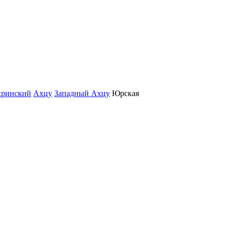
хринский
Ахцу
Западный Ахцу
Юрская