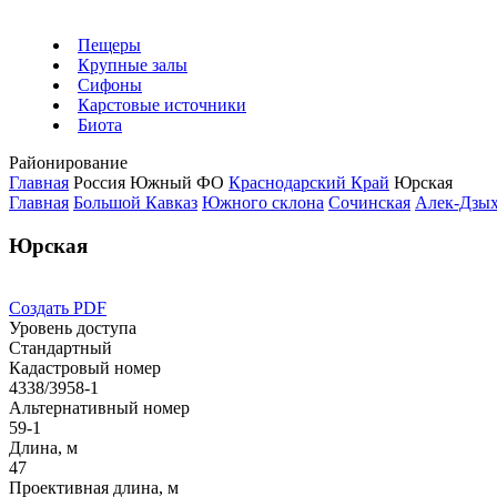
Пещеры
Крупные залы
Сифоны
Карстовые источники
Биота
Районирование
Главная
Россия
Южный ФО
Краснодарский Край
Юрская
Главная
Большой Кавказ
Южного склона
Сочинская
Алек-Дзы
Юрская
Создать PDF
Уровень доступа
Стандартный
Кадастровый номер
4338/3958-1
Альтернативный номер
59-1
Длина, м
47
Проективная длина, м