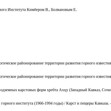
ного Института Кимбером В., Болвановым Е.
огическое районирование территории развития горного известня
огическое районирование территории развития горного известня
я подземных карстовых форм хребта Ахцу (Западный Кавказ, Соч
рного института (1966-1994 годы) / Карст и пещеры Кавказа. - С