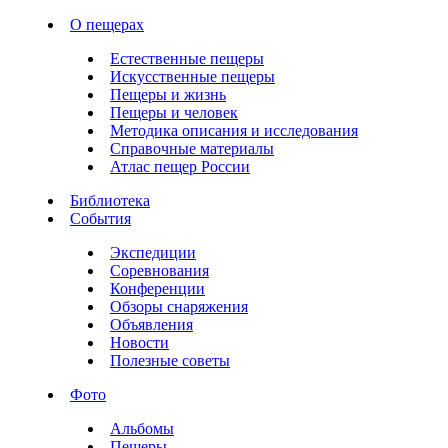
О пещерах
Естественные пещеры
Искусственные пещеры
Пещеры и жизнь
Пещеры и человек
Методика описания и исследования
Справочные материалы
Атлас пещер России
Библиотека
События
Экспедиции
Соревнования
Конференции
Обзоры снаряжения
Объявления
Новости
Полезные советы
Фото
Альбомы
Пещеры