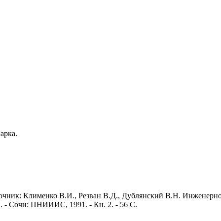
арка.
точник: Клименко В.И., Резван В.Д., Дублянский В.Н. Инженерн
- Сочи: ПНИИИС, 1991. - Кн. 2. - 56 С.