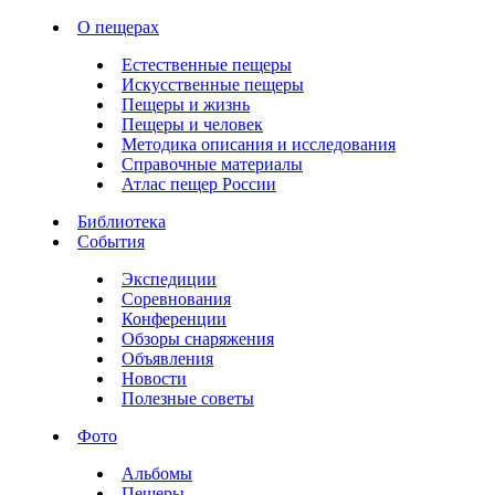
О пещерах
Естественные пещеры
Искусственные пещеры
Пещеры и жизнь
Пещеры и человек
Методика описания и исследования
Справочные материалы
Атлас пещер России
Библиотека
События
Экспедиции
Соревнования
Конференции
Обзоры снаряжения
Объявления
Новости
Полезные советы
Фото
Альбомы
Пещеры