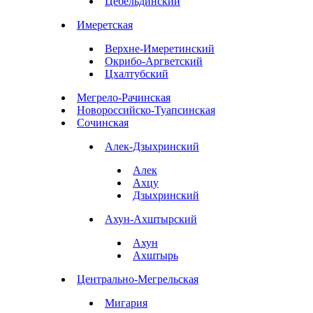
Цебельдинский
Имеретская
Верхне-Имеретинский
Окрибо-Аргветский
Цхалтубский
Мегрело-Рачинская
Новороссийско-Туапсинская
Сочинская
Алек-Дзыхринский
Алек
Ахцу
Дзыхринский
Ахун-Ахштырский
Ахун
Ахштырь
Центрально-Мегрельская
Мигария