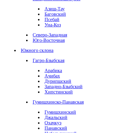
Азиш-Тау
Баговский
Псебай
Уна-Коз
Северо-Западная
Юго-Восточная
Южного склона
Гагро-Бзыбская
Арабика
Ачибах
Дурипшский
Западно-Бзыбский
Хипстинский
Гумишхинско-Панавская
Гумишхинский
Джальский
Охачкуэ
Панавский