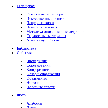
О пещерах
Естественные пещеры
Искусственные пещеры
Пещеры и жизнь
Пещеры и человек
Методика описания и исследования
Справочные материалы
Атлас пещер России
Библиотека
События
Экспедиции
Соревнования
Конференции
Обзоры снаряжения
Объявления
Новости
Полезные советы
Фото
Альбомы
Пещеры