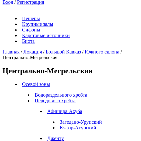
Вход
/
Регистрация
Пещеры
Крупные залы
Сифоны
Карстовые источники
Биота
Главная
/
Локация
/
Большой Кавказ
/
Южного склона
/
Центрально-Мегрельская
Центрально-Мегрельская
Осевой зоны
Водораздельного хребта
Передового хребта
Абишира-Ахуба
Загедано-Урупский
Кяфар-Агурский
Дженту