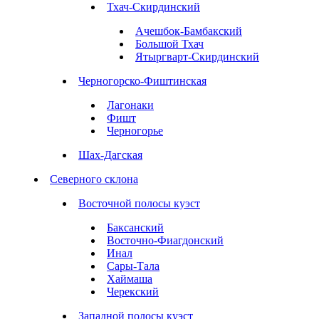
Тхач-Скирдинский
Ачешбок-Бамбакский
Большой Тхач
Ятыргварт-Скирдинский
Черногорско-Фиштинская
Лагонаки
Фишт
Черногорье
Шах-Дагская
Северного склона
Восточной полосы куэст
Баксанский
Восточно-Фиагдонский
Инал
Сары-Тала
Хаймаша
Черекский
Западной полосы куэст