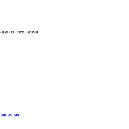
скими спелеологами.
мляничная.