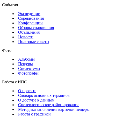
События
Экспедиции
Соревнования
Конференции
Обзоры снаряжения
Объявления
Новости
Полезные советы
Фото
Альбомы
Пещеры
Спелеотемы
Фотографы
Работа с ИПС
О проекте
Словарь основных терминов
О доступе к данным
Спелеологическое районирование
Методика заполнения карточки пещеры
Работа с графикой