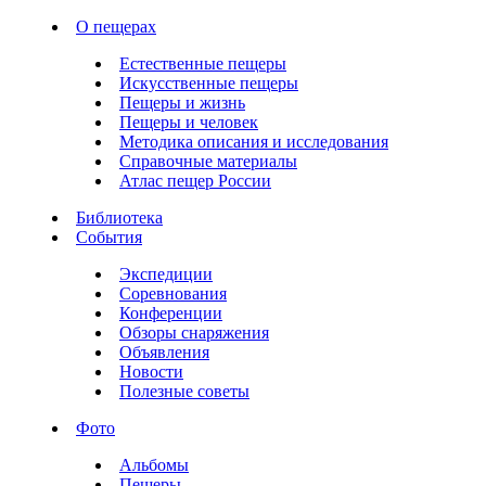
О пещерах
Естественные пещеры
Искусственные пещеры
Пещеры и жизнь
Пещеры и человек
Методика описания и исследования
Справочные материалы
Атлас пещер России
Библиотека
События
Экспедиции
Соревнования
Конференции
Обзоры снаряжения
Объявления
Новости
Полезные советы
Фото
Альбомы
Пещеры