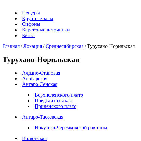
Пещеры
Крупные залы
Сифоны
Карстовые источники
Биота
Главная
/
Локация
/
Среднесибирская
/
Турухано-Норильская
Турухано-Норильская
Алдано-Становая
Анабарская
Ангаро-Ленская
Верхнеленского плато
Предбайкальская
Приленского плато
Ангаро-Тасеевская
Иркутско-Черемховской равнины
Вилюйская