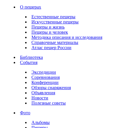
О пещерах
Естественные пещеры
Искусственные пещеры
Пещеры и жизнь
Пещеры и человек
Методика описания и исследования
Справочные материалы
Атлас пещер России
Библиотека
События
Экспедиции
Соревнования
Конференции
Обзоры снаряжения
Объявления
Новости
Полезные советы
Фото
Альбомы
Пещеры