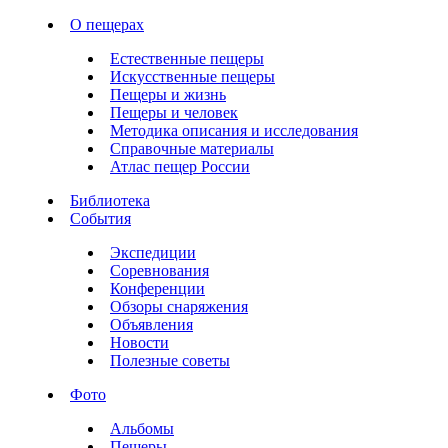
О пещерах
Естественные пещеры
Искусственные пещеры
Пещеры и жизнь
Пещеры и человек
Методика описания и исследования
Справочные материалы
Атлас пещер России
Библиотека
События
Экспедиции
Соревнования
Конференции
Обзоры снаряжения
Объявления
Новости
Полезные советы
Фото
Альбомы
Пещеры