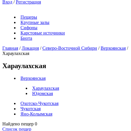
Вход
/
Регистрация
Пещеры
Крупные залы
Сифоны
Карстовые источники
Биота
Главная
/
Локация
/
Северо-Восточной Сибири
/
Верхоянская
/
Хараулахская
Хараулахская
Верхоянская
Хараулахская
Юдомская
Охотско-Чукотская
Чукотская
Яно-Колымская
Найдено пещер
0
Список пещер