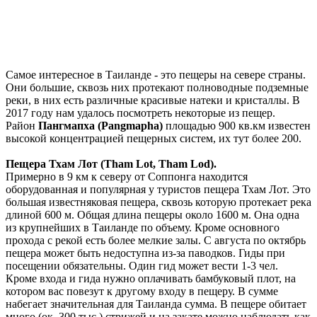
Самое интересное в Таиланде - это пещеры на севере страны.
Они большие, сквозь них протекают полноводные подземные
реки, в них есть различные красивые натеки и кристаллы. В
2017 году нам удалось посмотреть некоторые из пещер.
Район
Пангмапха (Pangmapha)
площадью 900 кв.км известен
высокой концентрацией пещерных систем, их тут более 200.
Пещера Тхам Лот (Tham Lot, Tham Lod).
Примерно в 9 км к северу от Соппонга находится
оборудованная и популярная у туристов пещера Тхам Лот. Это
большая известняковая пещера, сквозь которую протекает река
длиной 600 м. Общая длина пещеры около 1600 м. Она одна
из крупнейших в Таиланде по объему. Кроме основного
прохода с рекой есть более мелкие залы. С августа по октябрь
пещера может быть недоступна из-за паводков. Гиды при
посещении обязательны. Один гид может вести 1-3 чел.
Кроме входа и гида нужно оплачивать бамбуковый плот, на
котором вас повезут к другому входу в пещеру. В сумме
набегает значительная для Таиланда сумма. В пещере обитает
много (ок. 300 тыс.) стрижей и на закате можно наблюдать как