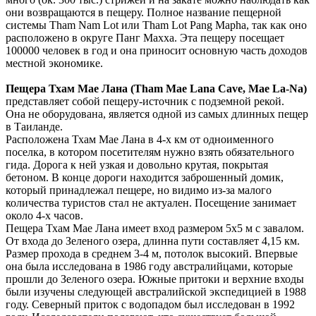
они возвращаются в пещеру. Полное название пещерной
системы Tham Nam Lot или Tham Lot Pang Mapha, так как оно
расположено в округе Панг Махха. Эта пещеру посещает
100000 человек в год и она приносит основную часть доходов
местной экономике.
Пещера Тхам Мае Лана (Tham Mae Lana Cave, Mae La-Na)
представляет собой пещеру-источник с подземной рекой.
Она не оборудована, является одной из самых длинных пещер
в Таиланде.
Расположена Тхам Мае Лана в 4-х км от одноименного
поселка, в котором посетителям нужно взять обязательного
гида. Дорога к ней узкая и довольно крутая, покрытая
бетоном. В конце дороги находится заброшенный домик,
который принадлежал пещере, но видимо из-за малого
количества туристов стал не актуален. Посещение занимает
около 4-х часов.
Пещера Тхам Мае Лана имеет вход размером 5х5 м с завалом.
От входа до Зеленого озера, длинна пути составляет 4,15 км.
Размер прохода в среднем 3-4 м, потолок высокий. Впервые
она была исследована в 1986 году австралийцами, которые
прошли до Зеленого озера. Южные притоки и верхние входы
были изучены следующей австралийской экспедицией в 1988
году. Северный приток с водопадом был исследован в 1992