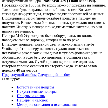
легкодоступная пещера
Тхам Мэй Усу (Tham Mae Usu).
Протяженность 1585 м. Ко входу можно подъехать на машине.
Там стоит будка охраны, но в ней никого нет. Возможно в
сезон тут дежурят гиды, которые водят посетителей за деньги.
В дождливый сезон (июль-октябрь) попасть в пещеру не
получится. Возле входа большая поляна, где можно поставить
палатку. Иногда к пещере приходят местные жители, но они
никому не мешают.
Пещера Мэй Усу когда-то была оборудована, но видимо
паводком смыло дорожку, которая шла по реке.
В пещеру попадает дневной свет, и можно зайти вглубь.
Чтобы пройти пещеру насквозь, нужно двигаться по
неглубокой реке с галечным дном и тут без фонарика уже не
обойдешься. Русло быстро приводит в большой зал с
летучими мышами. Сухой проход ведет в еще один зал,
который хорошо освещен из второго входа. Высота залов
порядка 40-ка метров.
Предыдущий альбом
Следующий альбом
О пещерах
Естественные пещеры
Искусственные пещеры
Пещеры и жизнь
Пещеры и человек
Методика описания и исследования