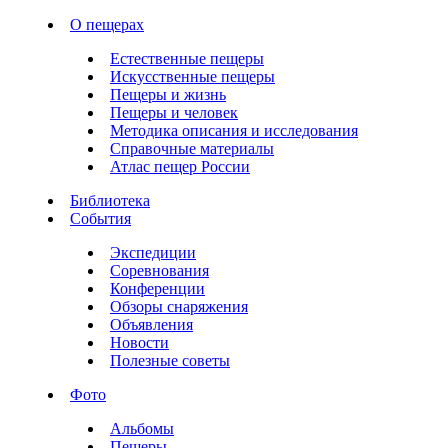
О пещерах
Естественные пещеры
Искусственные пещеры
Пещеры и жизнь
Пещеры и человек
Методика описания и исследования
Справочные материалы
Атлас пещер России
Библиотека
События
Экспедиции
Соревнования
Конференции
Обзоры снаряжения
Объявления
Новости
Полезные советы
Фото
Альбомы
Пещеры