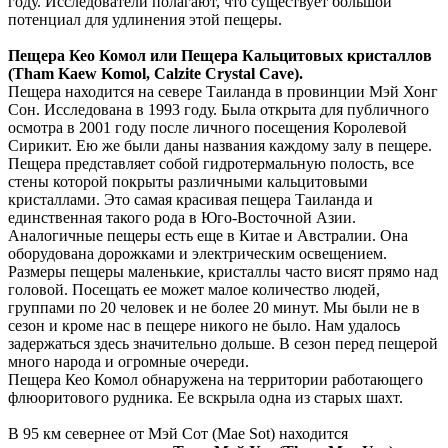
году. Исследователи полагают, что существует большой
потенциал для удлинения этой пещеры.
Пещера Кео Комол или Пещера Кальцитовых кристаллов
(Tham Kaew Komol, Calzite Crystal Cave).
Пещера находится на севере Таиланда в провинции Мэй Хонг
Сон. Исследована в 1993 году. Была открыта для публичного
осмотра в 2001 году после личного посещения Королевой
Сирикит. Ею же были даны названия каждому залу в пещере.
Пещера представляет собой гидротермальную полость, все
стены которой покрыты различными кальцитовыми
кристаллами. Это самая красивая пещера Таиланда и
единственная такого рода в Юго-Восточной Азии.
Аналогичные пещеры есть еще в Китае и Австралии. Она
оборудована дорожками и электрическим освещением.
Размеры пещеры маленькие, кристаллы часто висят прямо над
головой. Посещать ее может малое количество людей,
группами по 20 человек и не более 20 минут. Мы были не в
сезон и кроме нас в пещере никого не было. Нам удалось
задержаться здесь значительно дольше. В сезон перед пещерой
много народа и огромные очереди.
Пещера Кео Комол обнаружена на территории работающего
флюоритового рудника. Ее вскрыла одна из старых шахт.
В 95 км севернее от Мэй Сот (Mae Sot) находится