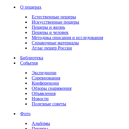
О пещерах
Естественные пещеры
Искусственные пещеры
Пещеры и жизнь
Пещеры и человек
Методика описания и исследования
Справочные материалы
Атлас пещер России
Библиотека
События
Экспедиции
Соревнования
Конференции
Обзоры снаряжения
Объявления
Новости
Полезные советы
Фото
Альбомы
Пещеры