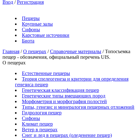
Вход
/
Регистрация
Пещеры
Крупные залы
Сифоны
Карстовые источники
Биота
Главная
/
О пещерах
/
Справочные материалы
/
Топосъемка
пещер - обозначения, официальный перечень UIS.
О пещерах
Естественные пещеры
Теория спелеогенеза и критерии для определения
генезиса пещер
Генетическая классификация пещер
Генетические типы вмещающих пород
Морфометрия и морфография полостей
Типы, генезис и минералогия пещерных отложений
Гидрология пещер
Сифоны
Климат пещер
Ветер в пещерах
Снег и лед в пещерах (оледенение пещер)