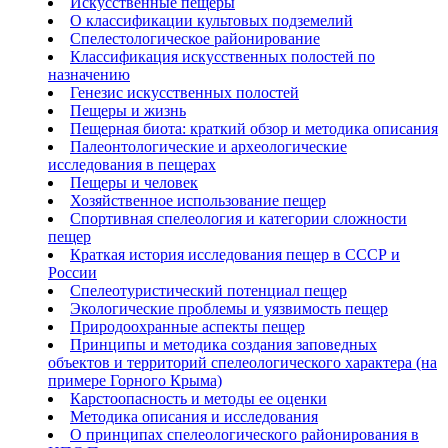
Искусственные пещеры
О классификации культовых подземелий
Спелестологическое районирование
Классификация искусственных полостей по
назначению
Генезис искусственных полостей
Пещеры и жизнь
Пещерная биота: краткий обзор и методика описания
Палеонтологические и археологические
исследования в пещерах
Пещеры и человек
Хозяйственное использование пещер
Спортивная спелеология и категории сложности
пещер
Краткая история исследования пещер в СССР и
России
Спелеотуристический потенциал пещер
Экологические проблемы и уязвимость пещер
Природоохранные аспекты пещер
Принципы и методика создания заповедных
объектов и территорий спелеологического характера (на
примере Горного Крыма)
Карстоопасность и методы ее оценки
Методика описания и исследования
О принципах спелеологического районирования в