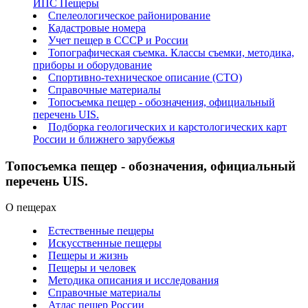
ИПС Пещеры
Спелеологическое районирование
Кадастровые номера
Учет пещер в СССР и России
Топографическая съемка. Классы съемки, методика,
приборы и оборудование
Спортивно-техническое описание (СТО)
Справочные материалы
Топосъемка пещер - обозначения, официальный
перечень UIS.
Подборка геологических и карстологических карт
России и ближнего зарубежья
Топосъемка пещер - обозначения, официальный
перечень UIS.
О пещерах
Естественные пещеры
Искусственные пещеры
Пещеры и жизнь
Пещеры и человек
Методика описания и исследования
Справочные материалы
Атлас пещер России