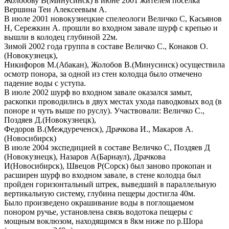
Жолобову В(Минусинск) в июне 2001 жителем поселка
Вершина Теи Алексеевым А.
В июле 2001 новокузнецкие спелеологи Величко С, Касьянов
Н, Сережкин А. прошли во входном завале шурф с крепью и
вышли в колодец глубиной 22м.
Зимой 2002 года группа в составе Величко С., Конаков О.
(Новокузнецк),
Никифоров М.(Абакан), Жолобов В.(Минусинск) осуществила
осмотр понора, за одной из стен колодца было отмечено
падение воды с уступа.
В июле 2002 шурф во входном завале оказался замыт,
раскопки проводились в двух местах ухода паводковых вод (в
поноре и чуть выше по руслу). Участвовали: Величко С.,
Поздяев Д.(Новокузнецк),
Федоров В.(Междуреченск), Драчкова И., Макаров А.
(Новосибирск)
В июле 2004 экспедицией в составе Величко С, Поздяев Д
(Новокузнецк), Назаров А(Барнаул), Драчкова
И(Новосибирск), Швецов Р(Сорск) был заново прокопан и
расширен шурф во входном завале, в стене колодца был
пройден горизонтальный штрек, выведший в параллельную
вертикальную систему, глубина пещеры достигла 40м.
Было произведено окрашивание воды в поглощаемом
понором ручье, установлена связь водотока пещеры с
мощным воклюзом, находящимся в 8км ниже по р.Шора