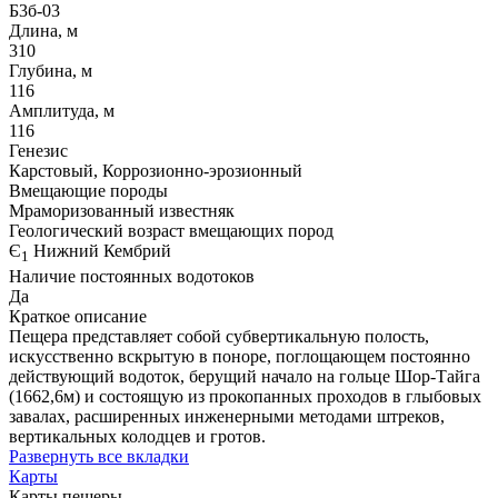
Б3б-03
Длина, м
310
Глубина, м
116
Амплитуда, м
116
Генезис
Карстовый, Коррозионно-эрозионный
Вмещающие породы
Мраморизованный известняк
Геологический возраст вмещающих пород
Є
Нижний Кембрий
1
Наличие постоянных водотоков
Да
Краткое описание
Пещера представляет собой субвертикальную полость,
искусственно вскрытую в поноре, поглощающем постоянно
действующий водоток, берущий начало на гольце Шор-Тайга
(1662,6м) и состоящую из прокопанных проходов в глыбовых
завалах, расширенных инженерными методами штреков,
вертикальных колодцев и гротов.
Развернуть все вкладки
Карты
Карты пещеры