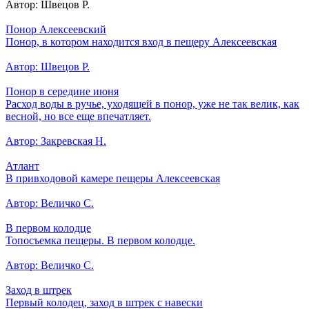
Автор: Швецов Р.
Понор Алексеевский
Понор, в котором находится вход в пещеру Алексеевская
Автор: Швецов Р.
Понор в середине июня
Расход воды в ручье, уходящей в понор, уже не так велик, как
весной, но все еще впечатляет.
Автор: Закревская Н.
Атлант
В привходовой камере пещеры Алексеевская
Автор: Величко С.
В первом колодце
Топосъемка пещеры. В первом колодце.
Автор: Величко С.
Заход в штрек
Первый колодец, заход в штрек с навески