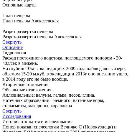
Основные карты
План пещеры
План пещеры Алексеевская
Разрез-развертка пещеры
Разрез-развертка пещеры Алексеевская
Свернуть
Описание
Гидрология
Расход постоянного водотока, поглощаемого понором - 30-
40л/сек в межень.
На глубине 97м в экспедициях 2009 года наблюдалось озеро,
объемом 15-20 м.куб, в экспедиции 2013г оно внезапно ушло,
в 2014 году его не было вообще.
Вторичные отложения
Обвальные отложжения.
Аллювиальные: валуны, галька, песок, глина.
Натечных образований - немного: натечные коры,
сталагмиты, макароны, кораллиты.
Свернуть
Исследования
История открытия и исследования
Понор показан спелеологам Величко С (Новокузнецк) и