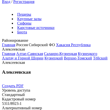
Вход
/
Регистрация
Пещеры
Крупные залы
Сифоны
Карстовые источники
Биота
Районирование
Главная
Россия
Сибирский ФО
Хакасия Республика
Алексеевская
Главная
Алтае-Саянская
Салаиро-Кузнецкая
Кузнецкого
Алатау и Горной Шории
Кузнецкий
Верхне-Томский
Тёйский
Алексеевская
Алексеевская
Создать PDF
Уровень доступа
Стандартный
Кадастровый номер
5311/8923-1
Альтернативный номер