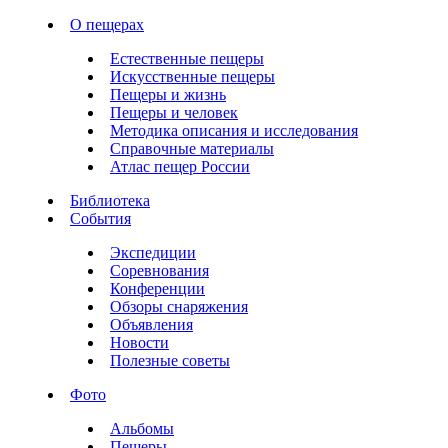
О пещерах
Естественные пещеры
Искусственные пещеры
Пещеры и жизнь
Пещеры и человек
Методика описания и исследования
Справочные материалы
Атлас пещер России
Библиотека
События
Экспедиции
Соревнования
Конференции
Обзоры снаряжения
Объявления
Новости
Полезные советы
Фото
Альбомы
Пещеры