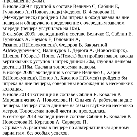
(превышение 240м).
В июле 2009 г группой в составе Величко С, Саблин Е,
Гурдюмов А. (Новокузнецк) Федоров В, Федорова Н.
(Междуреченск) пройдено 12м штрека в обход завала на дне
пещеры и обнаружено продолжение с очередным завалом
впереди (пещера углубилась на 10м).
В октябре 2009г экспедицией в составе Величко С, Саблин Е,
Гурдюмов А, Наумов Е, Головкин А,
Рязанова П(Новокузнецк), Федоров В, Закрытной
А(Междуреченск), Валинуров Т, Дерюга А. (Новосибирск),
Швецов Р(Сорск), Попов А(Томск) был пройден завал, каскад
вертикальных уступов и штрек длиной 20м, глубина пещеры
достигла 116м. Сделана топосъемка пещеры.
В ноябре 2009г экспедиция в составе Величко С, Харин
В(Новокузнецк), Попов А, Хасанов Н(Томск) пройдено 6м
штрека на дне пещеры, совершены восхождения в нескольких
колодцах.
В июле 2013 экспедиция в составе Саблин Е, Ковалёв Р,
Мирошниченко А, Новоселова И, Снычев А. работала на дне
пещеры. Пещера стала длиннее на 50 м и глубже на несколько
метров. Топосъемка новой части не проводилась.
В сентябре 2014 экспедицией в составе Саблин Е, Ковалёв Р,
Новоселова И, Курганов А, Сарваров П,
Стримжа А. работала в пещере по альтернативным донному
вариантам, без особых успехов.