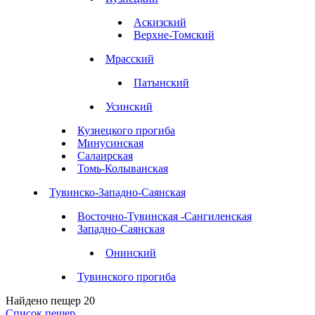
Аскизский
Верхне-Томский
Мрасский
Патынский
Усинский
Кузнецкого прогиба
Минусинская
Салаирская
Томь-Колыванская
Тувинско-Западно-Саянская
Восточно-Тувинская -Сангиленская
Западно-Саянская
Онинский
Тувинского прогиба
Найдено пещер
20
Список пещер