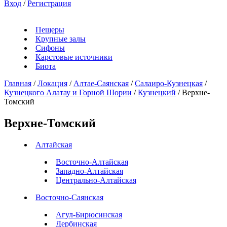
Вход
/
Регистрация
Пещеры
Крупные залы
Сифоны
Карстовые источники
Биота
Главная
/
Локация
/
Алтае-Саянская
/
Салаиро-Кузнецкая
/
Кузнецкого Алатау и Горной Шории
/
Кузнецкий
/
Верхне-
Томский
Верхне-Томский
Алтайская
Восточно-Алтайская
Западно-Алтайская
Центрально-Алтайская
Восточно-Саянская
Агул-Бирюсинская
Дербинская