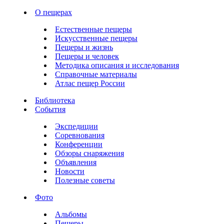
О пещерах
Естественные пещеры
Искусственные пещеры
Пещеры и жизнь
Пещеры и человек
Методика описания и исследования
Справочные материалы
Атлас пещер России
Библиотека
События
Экспедиции
Соревнования
Конференции
Обзоры снаряжения
Объявления
Новости
Полезные советы
Фото
Альбомы
Пещеры