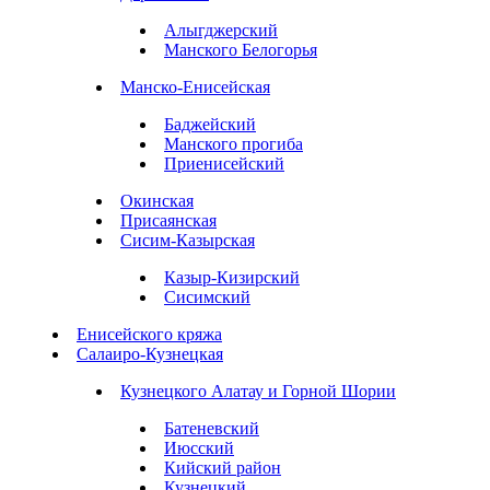
Алыгджерский
Манского Белогорья
Манско-Енисейская
Баджейский
Манского прогиба
Приенисейский
Окинская
Присаянская
Сисим-Казырская
Казыр-Кизирский
Сисимский
Енисейского кряжа
Салаиро-Кузнецкая
Кузнецкого Алатау и Горной Шории
Батеневский
Июсский
Кийский район
Кузнецкий