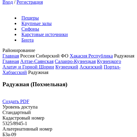
Вход
/
Регистрация
Пещеры
Крупные залы
Сифоны
Карстовые источники
Биота
Районирование
Главная
Россия
Сибирский ФО
Хакасия Республика
Радужная
Главная
Алтае-Саянская
Салаиро-Кузнецкая
Кузнецкого
Алатау и Горной Шории
Кузнецкий
Аскизский
Портал-
Хабзасский
Радужная
Радужная (Похмельная)
Создать PDF
Уровень доступа
Стандартный
Кадастровый номер
5325/8945-1
Альтернативный номер
Б3а-09