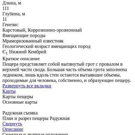
Длина, м
111
Глубина, м
11
Генезис
Карстовый, Коррозионно-эрозионный
Вмещающие породы
Мраморизованный известняк
Геологический возраст вмещающих пород
Є
Нижний Кембрий
1
Краткое описание
Пещера представляет собой вытянутый грот с провалом в
верхней части свода. Большая часть объема грота заполнена
ледником, лишь вдоль стен остаются вытаявшие объемы,
проходимые для человека, собственно, и образующие пещеру.
Развернуть все вкладки
Карты
Карты пещеры
Основные карты
Радужная съемка
План и разрез пещеры Радужная
Свернуть
Описание
Снежные и ледяные отложения