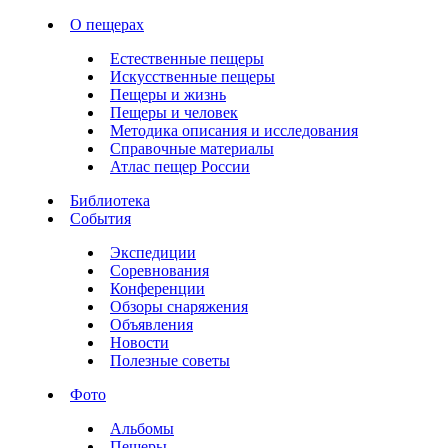
О пещерах
Естественные пещеры
Искусственные пещеры
Пещеры и жизнь
Пещеры и человек
Методика описания и исследования
Справочные материалы
Атлас пещер России
Библиотека
События
Экспедиции
Соревнования
Конференции
Обзоры снаряжения
Объявления
Новости
Полезные советы
Фото
Альбомы
Пещеры