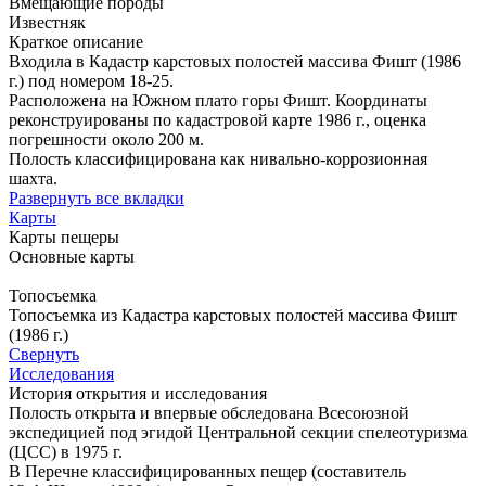
Вмещающие породы
Известняк
Краткое описание
Входила в Кадастр карстовых полостей массива Фишт (1986
г.) под номером 18-25.
Расположена на Южном плато горы Фишт. Координаты
реконструированы по кадастровой карте 1986 г., оценка
погрешности около 200 м.
Полость классифицирована как нивально-коррозионная
шахта.
Развернуть все вкладки
Карты
Карты пещеры
Основные карты
Топосъемка
Топосъемка из Кадастра карстовых полостей массива Фишт
(1986 г.)
Свернуть
Исследования
История открытия и исследования
Полость открыта и впервые обследована Всесоюзной
экспедицией под эгидой Центральной секции спелеотуризма
(ЦСС) в 1975 г.
В Перечне классифицированных пещер (составитель