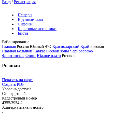
Вход
/
Регистрация
Пещеры
Крупные залы
Сифоны
Карстовые источники
Биота
Районирование
Главная
Россия
Южный ФО
Краснодарский Край
Розовая
Главная
Большой Кавказ
Осевой зоны
Черногорско-
Фиштинская
Фишт
Южное плато
Розовая
Розовая
Показать на карте
Создать PDF
Уровень доступа
Стандартный
Кадастровый номер
4355/3954-2
Альтернативный номер
-