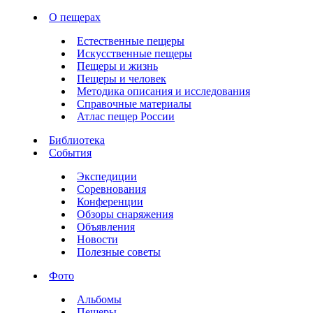
О пещерах
Естественные пещеры
Искусственные пещеры
Пещеры и жизнь
Пещеры и человек
Методика описания и исследования
Справочные материалы
Атлас пещер России
Библиотека
События
Экспедиции
Соревнования
Конференции
Обзоры снаряжения
Объявления
Новости
Полезные советы
Фото
Альбомы
Пещеры