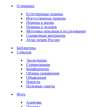
О пещерах
Естественные пещеры
Искусственные пещеры
Пещеры и жизнь
Пещеры и человек
Методика описания и исследования
Справочные материалы
Атлас пещер России
Библиотека
События
Экспедиции
Соревнования
Конференции
Обзоры снаряжения
Объявления
Новости
Полезные советы
Фото
Альбомы
Пещеры