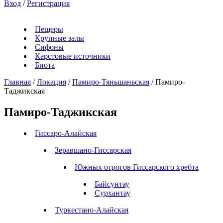
Вход
/
Регистрация
Пещеры
Крупные залы
Сифоны
Карстовые источники
Биота
Главная
/
Локация
/
Памиро-Тяньшаньская
/
Памиро-
Таджикская
Памиро-Таджикская
Гиссаро-Алайская
Зеравшано-Гиссарская
Южных отрогов Гиссарского хребта
Байсунтау
Сурхантау
Туркестано-Алайская