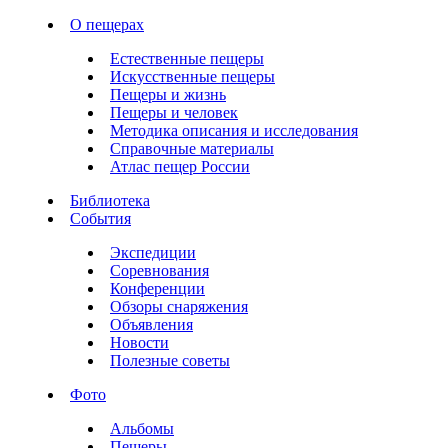
О пещерах
Естественные пещеры
Искусственные пещеры
Пещеры и жизнь
Пещеры и человек
Методика описания и исследования
Справочные материалы
Атлас пещер России
Библиотека
События
Экспедиции
Соревнования
Конференции
Обзоры снаряжения
Объявления
Новости
Полезные советы
Фото
Альбомы
Пещеры