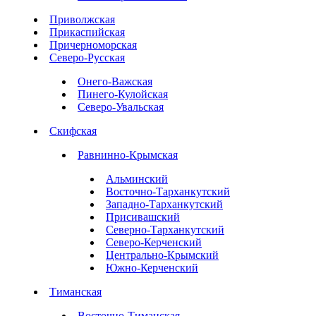
Приволжская
Прикаспийская
Причерноморская
Северо-Русская
Онего-Важская
Пинего-Кулойская
Северо-Увальская
Скифская
Равнинно-Крымская
Альминский
Восточно-Тарханкутский
Западно-Тарханкутский
Присивашский
Северно-Тарханкутский
Северо-Керченский
Центрально-Крымский
Южно-Керченский
Тиманская
Восточно-Тиманская