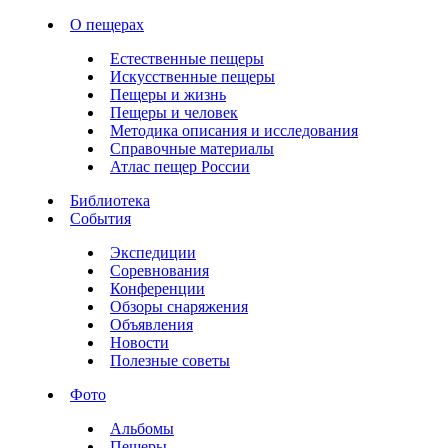
О пещерах
Естественные пещеры
Искусственные пещеры
Пещеры и жизнь
Пещеры и человек
Методика описания и исследования
Справочные материалы
Атлас пещер России
Библиотека
События
Экспедиции
Соревнования
Конференции
Обзоры снаряжения
Объявления
Новости
Полезные советы
Фото
Альбомы
Пещеры