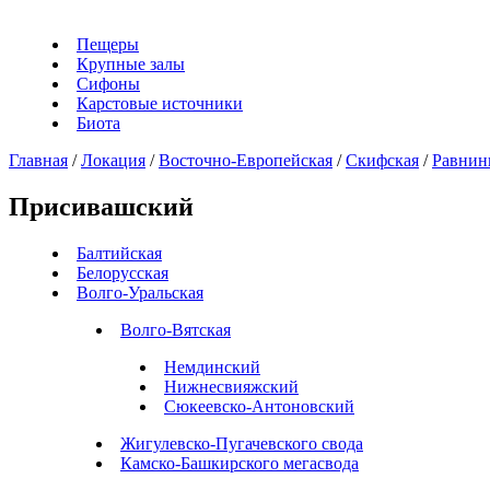
Пещеры
Крупные залы
Сифоны
Карстовые источники
Биота
Главная
/
Локация
/
Восточно-Европейская
/
Скифская
/
Равнин
Присивашский
Балтийская
Белорусская
Волго-Уральская
Волго-Вятская
Немдинский
Нижнесвияжский
Сюкеевско-Антоновский
Жигулевско-Пугачевского свода
Камско-Башкирского мегасвода