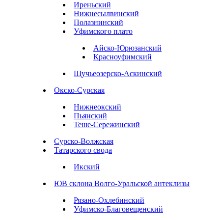
Иреньский
Нижнесылвинский
Полазнинский
Уфимского плато
Айско-Юрюзанский
Красноуфимский
Щучьеозерско-Аскинский
Окско-Сурская
Нижнеокский
Пьянский
Теше-Сережинский
Сурско-Волжская
Татарского свода
Икский
ЮВ склона Волго-Уральской антеклизы
Рязано-Охлебинский
Уфимско-Благовещенский