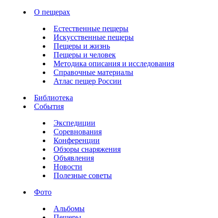
О пещерах
Естественные пещеры
Искусственные пещеры
Пещеры и жизнь
Пещеры и человек
Методика описания и исследования
Справочные материалы
Атлас пещер России
Библиотека
События
Экспедиции
Соревнования
Конференции
Обзоры снаряжения
Объявления
Новости
Полезные советы
Фото
Альбомы
Пещеры