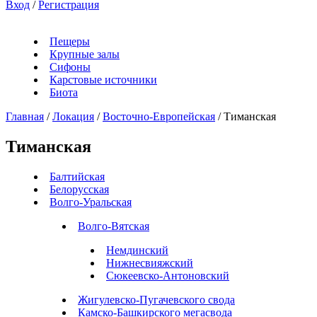
Вход
/
Регистрация
Пещеры
Крупные залы
Сифоны
Карстовые источники
Биота
Главная
/
Локация
/
Восточно-Европейская
/
Тиманская
Тиманская
Балтийская
Белорусская
Волго-Уральская
Волго-Вятская
Немдинский
Нижнесвияжский
Сюкеевско-Антоновский
Жигулевско-Пугачевского свода
Камско-Башкирского мегасвода