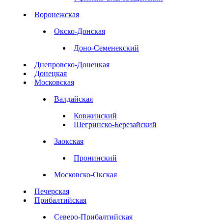
Воронежская
Окско-Донская
Доно-Семенекский
Днепровско-Донецкая
Донецкая
Московская
Валдайская
Ковжинский
Шегринско-Березайский
Заокская
Пронинский
Московско-Окская
Печерская
Прибалтийская
Северо-Прибалтийская