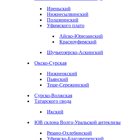
Иреньский
Нижнесылвинский
Полазнинский
Уфимского плато
Айско-Юрюзанский
Красноуфимский
Щучьеозерско-Аскинский
Окско-Сурская
Нижнеокский
Пьянский
Теше-Сережинский
Сурско-Волжская
Татарского свода
Икский
ЮВ склона Волго-Уральской антеклизы
Рязано-Охлебинский
Уфимско-Благовещенский