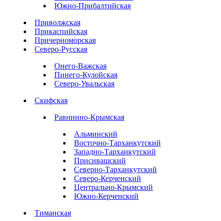
Южно-Прибалтийская
Приволжская
Прикаспийская
Причерноморская
Северо-Русская
Онего-Важская
Пинего-Кулойская
Северо-Увальская
Скифская
Равнинно-Крымская
Альминский
Восточно-Тарханкутский
Западно-Тарханкутский
Присивашский
Северно-Тарханкутский
Северо-Керченский
Центрально-Крымский
Южно-Керченский
Тиманская