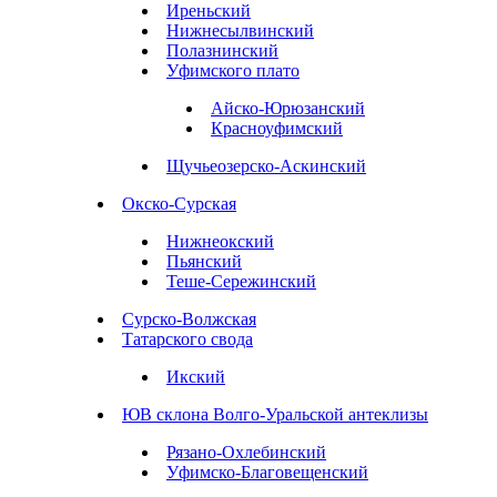
Иреньский
Нижнесылвинский
Полазнинский
Уфимского плато
Айско-Юрюзанский
Красноуфимский
Щучьеозерско-Аскинский
Окско-Сурская
Нижнеокский
Пьянский
Теше-Сережинский
Сурско-Волжская
Татарского свода
Икский
ЮВ склона Волго-Уральской антеклизы
Рязано-Охлебинский
Уфимско-Благовещенский