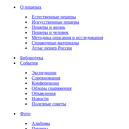
О пещерах
Естественные пещеры
Искусственные пещеры
Пещеры и жизнь
Пещеры и человек
Методика описания и исследования
Справочные материалы
Атлас пещер России
Библиотека
События
Экспедиции
Соревнования
Конференции
Обзоры снаряжения
Объявления
Новости
Полезные советы
Фото
Альбомы
Пещеры