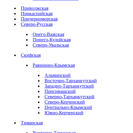
Приволжская
Прикаспийская
Причерноморская
Северо-Русская
Онего-Важская
Пинего-Кулойская
Северо-Увальская
Скифская
Равнинно-Крымская
Альминский
Восточно-Тарханкутский
Западно-Тарханкутский
Присивашский
Северно-Тарханкутский
Северо-Керченский
Центрально-Крымский
Южно-Керченский
Тиманская
Восточно-Тиманская