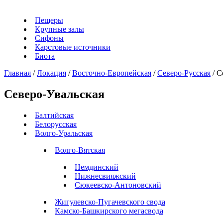
Пещеры
Крупные залы
Сифоны
Карстовые источники
Биота
Главная
/
Локация
/
Восточно-Европейская
/
Северо-Русская
/
С
Северо-Увальская
Балтийская
Белорусская
Волго-Уральская
Волго-Вятская
Немдинский
Нижнесвияжский
Сюкеевско-Антоновский
Жигулевско-Пугачевского свода
Камско-Башкирского мегасвода