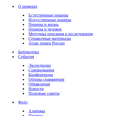
О пещерах
Естественные пещеры
Искусственные пещеры
Пещеры и жизнь
Пещеры и человек
Методика описания и исследования
Справочные материалы
Атлас пещер России
Библиотека
События
Экспедиции
Соревнования
Конференции
Обзоры снаряжения
Объявления
Новости
Полезные советы
Фото
Альбомы
Пещеры