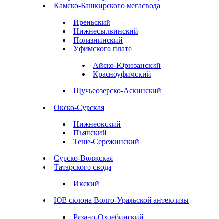
Камско-Башкирского мегасвода
Иреньский
Нижнесылвинский
Полазнинский
Уфимского плато
Айско-Юрюзанский
Красноуфимский
Щучьеозерско-Аскинский
Окско-Сурская
Нижнеокский
Пьянский
Теше-Сережинский
Сурско-Волжская
Татарского свода
Икский
ЮВ склона Волго-Уральской антеклизы
Рязано-Охлебинский