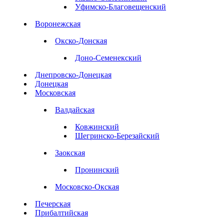
Уфимско-Благовещенский
Воронежская
Окско-Донская
Доно-Семенекский
Днепровско-Донецкая
Донецкая
Московская
Валдайская
Ковжинский
Шегринско-Березайский
Заокская
Пронинский
Московско-Окская
Печерская
Прибалтийская