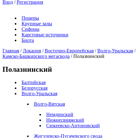
Вход
/
Регистрация
Пещеры
Крупные залы
Сифоны
Карстовые источники
Биота
Главная
/
Локация
/
Восточно-Европейская
/
Волго-Уральская
/
Камско-Башкирского мегасвода
/
Полазнинский
Полазнинский
Балтийская
Белорусская
Волго-Уральская
Волго-Вятская
Немдинский
Нижнесвияжский
Сюкеевско-Антоновский
Жигулевско-Пугачевского свода