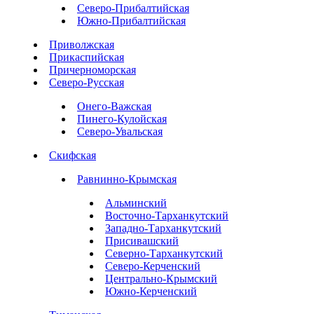
Северо-Прибалтийская
Южно-Прибалтийская
Приволжская
Прикаспийская
Причерноморская
Северо-Русская
Онего-Важская
Пинего-Кулойская
Северо-Увальская
Скифская
Равнинно-Крымская
Альминский
Восточно-Тарханкутский
Западно-Тарханкутский
Присивашский
Северно-Тарханкутский
Северо-Керченский
Центрально-Крымский
Южно-Керченский