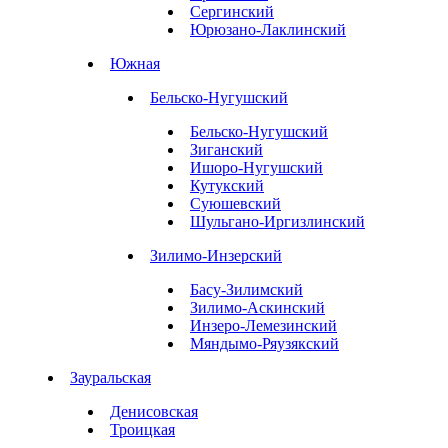
Сергинский
Юрюзано-Лаклинский
Южная
Бельско-Нугушский
Бельско-Нугушский
Зиганский
Ишоро-Нугушский
Кутукский
Суюшевский
Шульгано-Иргизлинский
Зилимо-Инзерский
Басу-Зилимский
Зилимо-Аскинский
Инзеро-Лемезинский
Мяндымо-Ряузякский
Зауральская
Денисовская
Троицкая