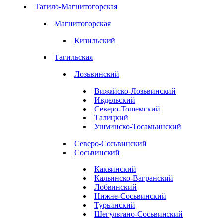
Тагило-Магнитогорская
Магнитогорская
Кизильский
Тагильская
Лозьвинский
Вижайско-Лозьвинский
Ивдельский
Северо-Тошемский
Талицкий
Ушминско-Тосамьинский
Северо-Сосьвинский
Сосьвинский
Каквинский
Кальинско-Вагранский
Лобвинский
Нижне-Сосьвинский
Турьинский
Шегультано-Сосьвинский