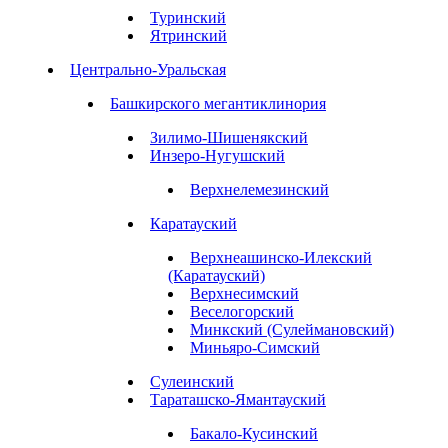
Туринский
Ятринский
Центрально-Уральская
Башкирского мегантиклинория
Зилимо-Шишенякский
Инзеро-Нугушский
Верхнелемезинский
Каратауский
Верхнеашинско-Илекский
(Каратауский)
Верхнесимский
Веселогорский
Минкский (Сулеймановский)
Миньяро-Симский
Сулеинский
Тараташско-Ямантауский
Бакало-Кусинский