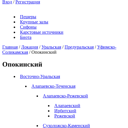
Вход
/
Регистрация
Пещеры
Крупные залы
Сифоны
Карстовые источники
Биота
Главная
/
Локация
/
Уральская
/
Предуральская
/
Уфимско-
Соликамская
/
Опокинский
Опокинский
Восточно-Уральская
Алапаевско-Теченская
Алапаевско-Режевской
Алапаевский
Ирбитский
Режевской
Сухоложско-Каменский