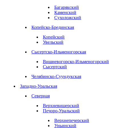
Багарякский
Каменский
Сухоложский
Копейско-Брединская
Копейский
Увельский
Сысертско-Ильменогорская
Вишневогорско-Ильменогорский
Сысертский
Челябинско-Суундукская
Западно-Уральская
Северная
Верхневишерский
Печоро-Уральский
Верхнепечерский
Уньинский