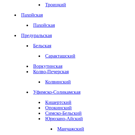
Троицкий
Пахойская
Пахойская
Предуральская
Бельская
Саракташский
Воркутинская
Колво-Печерская
Колвинский
Уфимско-Соликамская
Кишертский
Опокинский
Симско-Бельский
Юрюзано-Айский
Манчажский