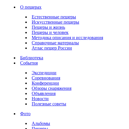
О пещерах
Естественные пещеры
Искусственные пещеры
Пещеры и жизнь
Пещеры и человек
Методика описания и исследования
Справочные материалы
Атлас пещер России
Библиотека
События
Экспедиции
Соревнования
Конференции
Обзоры снаряжения
Объявления
Новости
Полезные советы
Фото
Альбомы
Пещеры