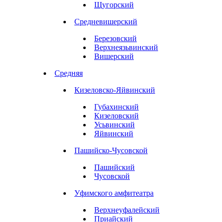
Щугорский
Средневишерский
Березовский
Верхнеязьвинский
Вишерский
Средняя
Кизеловско-Яйвинский
Губахинский
Кизеловский
Усьвинский
Яйвинский
Пашийско-Чусовской
Пашийский
Чусовской
Уфимского амфитеатра
Верхнеуфалейский
Приайский