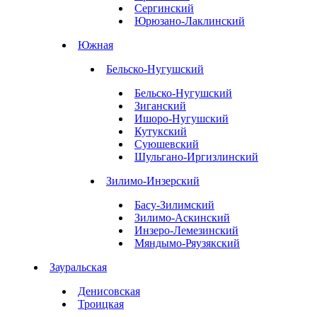
Сергинский
Юрюзано-Лаклинский
Южная
Бельско-Нугушский
Бельско-Нугушский
Зиганский
Ишоро-Нугушский
Кутукский
Суюшевский
Шульгано-Иргизлинский
Зилимо-Инзерский
Басу-Зилимский
Зилимо-Аскинский
Инзеро-Лемезинский
Мяндымо-Ряузякский
Зауральская
Денисовская
Троицкая