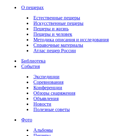
О пещерах
Естественные пещеры
Искусственные пещеры
Пещеры и жизнь
Пещеры и человек
Методика описания и исследования
Справочные материалы
Атлас пещер России
Библиотека
События
Экспедиции
Соревнования
Конференции
Обзоры снаряжения
Объявления
Новости
Полезные советы
Фото
Альбомы
Пещеры