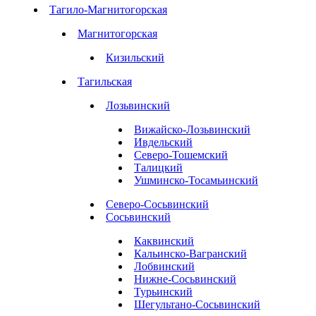
Тагило-Магнитогорская
Магнитогорская
Кизильский
Тагильская
Лозьвинский
Вижайско-Лозьвинский
Ивдельский
Северо-Тошемский
Талицкий
Ушминско-Тосамьинский
Северо-Сосьвинский
Сосьвинский
Каквинский
Кальинско-Вагранский
Лобвинский
Нижне-Сосьвинский
Турьинский
Шегультано-Сосьвинский