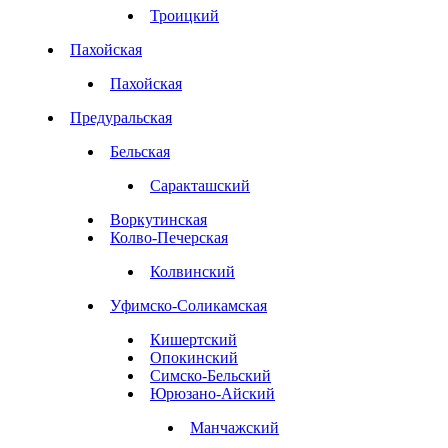
Троицкий
Пахойская
Пахойская
Предуральская
Бельская
Саракташский
Воркутинская
Колво-Печерская
Колвинский
Уфимско-Соликамская
Кишертский
Опокинский
Симско-Бельский
Юрюзано-Айский
Манчажский