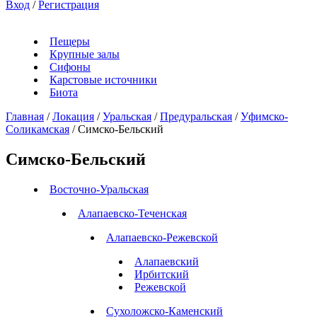
Вход
/
Регистрация
Пещеры
Крупные залы
Сифоны
Карстовые источники
Биота
Главная
/
Локация
/
Уральская
/
Предуральская
/
Уфимско-
Соликамская
/
Симско-Бельский
Симско-Бельский
Восточно-Уральская
Алапаевско-Теченская
Алапаевско-Режевской
Алапаевский
Ирбитский
Режевской
Сухоложско-Каменский