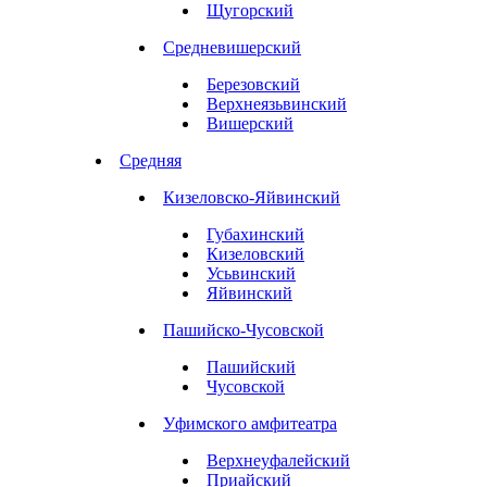
Щугорский
Средневишерский
Березовский
Верхнеязьвинский
Вишерский
Средняя
Кизеловско-Яйвинский
Губахинский
Кизеловский
Усьвинский
Яйвинский
Пашийско-Чусовской
Пашийский
Чусовской
Уфимского амфитеатра
Верхнеуфалейский
Приайский