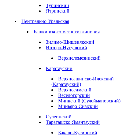
Туринский
Ятринский
Центрально-Уральская
Башкирского мегантиклинория
Зилимо-Шишенякский
Инзеро-Нугушский
Верхнелемезинский
Каратауский
Верхнеашинско-Илекский
(Каратауский)
Верхнесимский
Веселогорский
Минкский (Сулеймановский)
Миньяро-Симский
Сулеинский
Тараташско-Ямантауский
Бакало-Кусинский