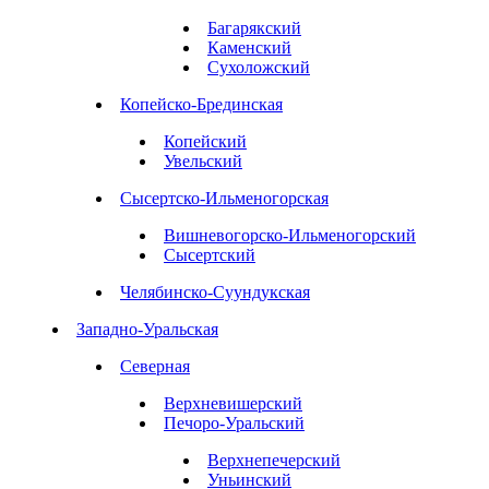
Багарякский
Каменский
Сухоложский
Копейско-Брединская
Копейский
Увельский
Сысертско-Ильменогорская
Вишневогорско-Ильменогорский
Сысертский
Челябинско-Суундукская
Западно-Уральская
Северная
Верхневишерский
Печоро-Уральский
Верхнепечерский
Уньинский