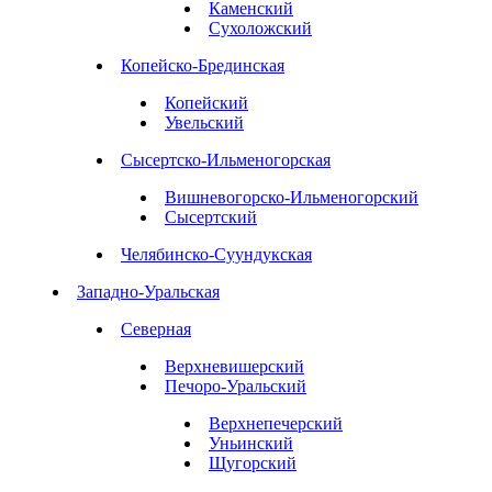
Каменский
Сухоложский
Копейско-Брединская
Копейский
Увельский
Сысертско-Ильменогорская
Вишневогорско-Ильменогорский
Сысертский
Челябинско-Суундукская
Западно-Уральская
Северная
Верхневишерский
Печоро-Уральский
Верхнепечерский
Уньинский
Щугорский