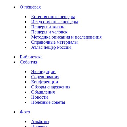
О пещерах
Естественные пещеры
Искусственные пещеры
Пещеры и жизнь
Пещеры и человек
Методика описания и исследования
Справочные материалы
Атлас пещер России
Библиотека
События
Экспедиции
Соревнования
Конференции
Обзоры снаряжения
Объявления
Новости
Полезные советы
Фото
Альбомы
Пещеры