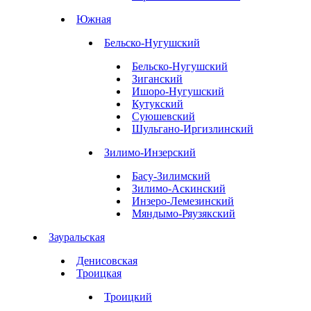
Южная
Бельско-Нугушский
Бельско-Нугушский
Зиганский
Ишоро-Нугушский
Кутукский
Суюшевский
Шульгано-Иргизлинский
Зилимо-Инзерский
Басу-Зилимский
Зилимо-Аскинский
Инзеро-Лемезинский
Мяндымо-Ряузякский
Зауральская
Денисовская
Троицкая
Троицкий