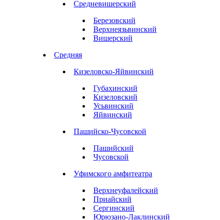
Средневишерский
Березовский
Верхнеязьвинский
Вишерский
Средняя
Кизеловско-Яйвинский
Губахинский
Кизеловский
Усьвинский
Яйвинский
Пашийско-Чусовской
Пашийский
Чусовской
Уфимского амфитеатра
Верхнеуфалейский
Приайский
Сергинский
Юрюзано-Лаклинский