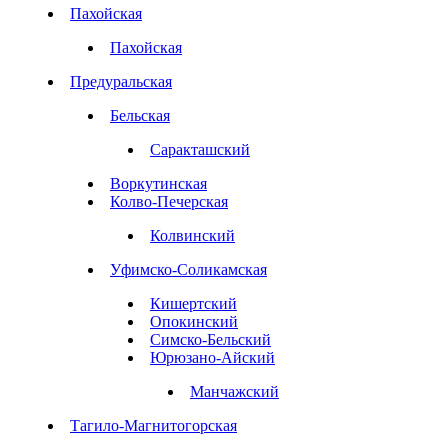
Пахойская
Пахойская
Предуральская
Бельская
Саракташский
Воркутинская
Колво-Печерская
Колвинский
Уфимско-Соликамская
Кишертский
Опокинский
Симско-Бельский
Юрюзано-Айский
Манчажский
Тагило-Магнитогорская