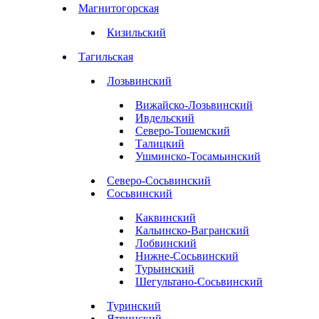
Магнитогорская
Кизильский
Тагильская
Лозьвинский
Вижайско-Лозьвинский
Ивдельский
Северо-Тошемский
Талицкий
Ушминско-Тосамьинский
Северо-Сосьвинский
Сосьвинский
Каквинский
Кальинско-Вагранский
Лобвинский
Нижне-Сосьвинский
Турьинский
Шегультано-Сосьвинский
Туринский
Ятринский