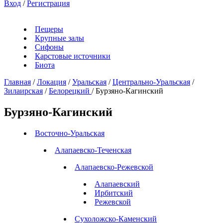
Вход
/
Регистрация
Пещеры
Крупные залы
Сифоны
Карстовые источники
Биота
Главная
/
Локация
/
Уральская
/
Центрально-Уральская
/
Зилаирская
/
Белорецкий
/
Бурзяно-Кагинский
Бурзяно-Кагинский
Восточно-Уральская
Алапаевско-Теченская
Алапаевско-Режевской
Алапаевский
Ирбитский
Режевской
Сухоложско-Каменский