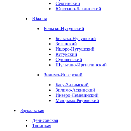
Сергинский
Юрюзано-Лаклинский
Южная
Бельско-Нугушский
Бельско-Нугушский
Зиганский
Ишоро-Нугушский
Кутукский
Суюшевский
Шульгано-Иргизлинский
Зилимо-Инзерский
Басу-Зилимский
Зилимо-Аскинский
Инзеро-Лемезинский
Мяндымо-Ряузякский
Зауральская
Денисовская
Троицкая