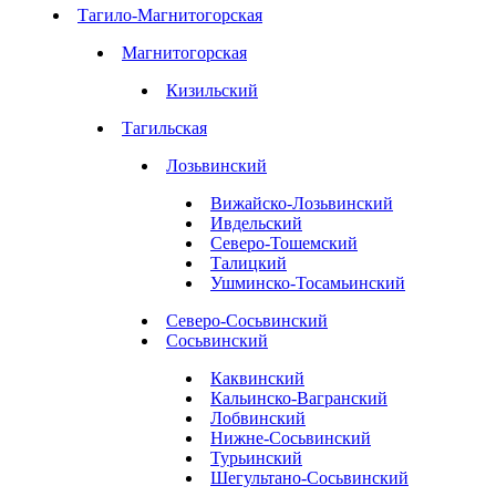
Тагило-Магнитогорская
Магнитогорская
Кизильский
Тагильская
Лозьвинский
Вижайско-Лозьвинский
Ивдельский
Северо-Тошемский
Талицкий
Ушминско-Тосамьинский
Северо-Сосьвинский
Сосьвинский
Каквинский
Кальинско-Вагранский
Лобвинский
Нижне-Сосьвинский
Турьинский
Шегультано-Сосьвинский