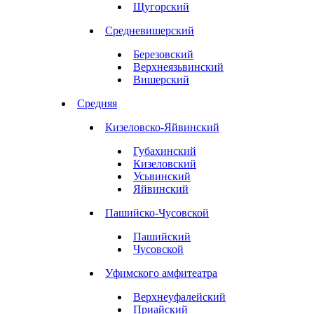
Щугорский
Средневишерский
Березовский
Верхнеязьвинский
Вишерский
Средняя
Кизеловско-Яйвинский
Губахинский
Кизеловский
Усьвинский
Яйвинский
Пашийско-Чусовской
Пашийский
Чусовской
Уфимского амфитеатра
Верхнеуфалейский
Приайский