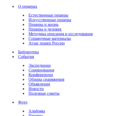
О пещерах
Естественные пещеры
Искусственные пещеры
Пещеры и жизнь
Пещеры и человек
Методика описания и исследования
Справочные материалы
Атлас пещер России
Библиотека
События
Экспедиции
Соревнования
Конференции
Обзоры снаряжения
Объявления
Новости
Полезные советы
Фото
Альбомы
Пещеры