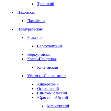
Троицкий
Пахойская
Пахойская
Предуральская
Бельская
Саракташский
Воркутинская
Колво-Печерская
Колвинский
Уфимско-Соликамская
Кишертский
Опокинский
Симско-Бельский
Юрюзано-Айский
Манчажский