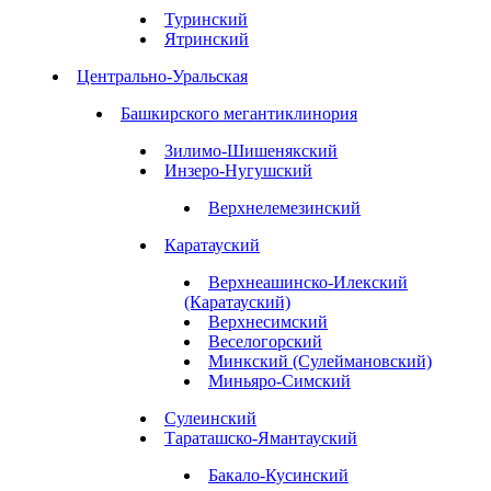
Туринский
Ятринский
Центрально-Уральская
Башкирского мегантиклинория
Зилимо-Шишенякский
Инзеро-Нугушский
Верхнелемезинский
Каратауский
Верхнеашинско-Илекский
(Каратауский)
Верхнесимский
Веселогорский
Минкский (Сулеймановский)
Миньяро-Симский
Сулеинский
Тараташско-Ямантауский
Бакало-Кусинский