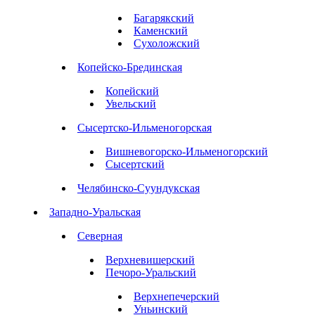
Багарякский
Каменский
Сухоложский
Копейско-Брединская
Копейский
Увельский
Сысертско-Ильменогорская
Вишневогорско-Ильменогорский
Сысертский
Челябинско-Суундукская
Западно-Уральская
Северная
Верхневишерский
Печоро-Уральский
Верхнепечерский
Уньинский