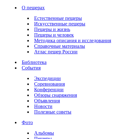
О пещерах
Естественные пещеры
Искусственные пещеры
Пещеры и жизнь
Пещеры и человек
Методика описания и исследования
Справочные материалы
Атлас пещер России
Библиотека
События
Экспедиции
Соревнования
Конференции
Обзоры снаряжения
Объявления
Новости
Полезные советы
Фото
Альбомы
Пещеры