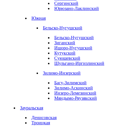
Сергинский
Юрюзано-Лаклинский
Южная
Бельско-Нугушский
Бельско-Нугушский
Зиганский
Ишоро-Нугушский
Кутукский
Суюшевский
Шульгано-Иргизлинский
Зилимо-Инзерский
Басу-Зилимский
Зилимо-Аскинский
Инзеро-Лемезинский
Мяндымо-Ряузякский
Зауральская
Денисовская
Троицкая