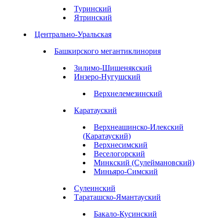
Туринский
Ятринский
Центрально-Уральская
Башкирского мегантиклинория
Зилимо-Шишенякский
Инзеро-Нугушский
Верхнелемезинский
Каратауский
Верхнеашинско-Илекский
(Каратауский)
Верхнесимский
Веселогорский
Минкский (Сулеймановский)
Миньяро-Симский
Сулеинский
Тараташско-Ямантауский
Бакало-Кусинский