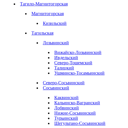
Тагило-Магнитогорская
Магнитогорская
Кизильский
Тагильская
Лозьвинский
Вижайско-Лозьвинский
Ивдельский
Северо-Тошемский
Талицкий
Ушминско-Тосамьинский
Северо-Сосьвинский
Сосьвинский
Каквинский
Кальинско-Вагранский
Лобвинский
Нижне-Сосьвинский
Турьинский
Шегультано-Сосьвинский