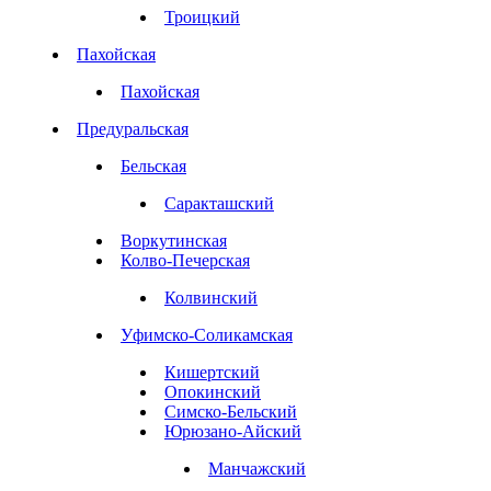
Троицкий
Пахойская
Пахойская
Предуральская
Бельская
Саракташский
Воркутинская
Колво-Печерская
Колвинский
Уфимско-Соликамская
Кишертский
Опокинский
Симско-Бельский
Юрюзано-Айский
Манчажский