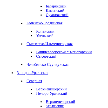
Багарякский
Каменский
Сухоложский
Копейско-Брединская
Копейский
Увельский
Сысертско-Ильменогорская
Вишневогорско-Ильменогорский
Сысертский
Челябинско-Суундукская
Западно-Уральская
Северная
Верхневишерский
Печоро-Уральский
Верхнепечерский
Уньинский