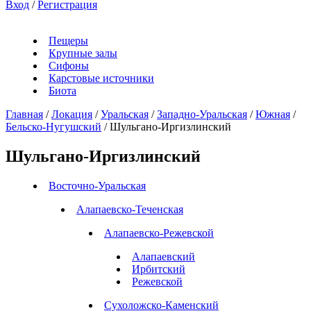
Вход
/
Регистрация
Пещеры
Крупные залы
Сифоны
Карстовые источники
Биота
Главная
/
Локация
/
Уральская
/
Западно-Уральская
/
Южная
/
Бельско-Нугушский
/
Шульгано-Иргизлинский
Шульгано-Иргизлинский
Восточно-Уральская
Алапаевско-Теченская
Алапаевско-Режевской
Алапаевский
Ирбитский
Режевской
Сухоложско-Каменский