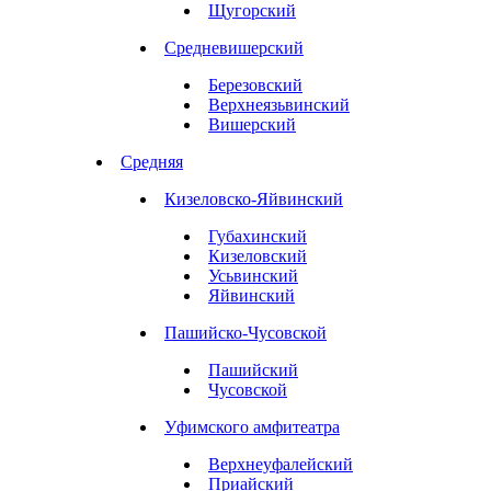
Щугорский
Средневишерский
Березовский
Верхнеязьвинский
Вишерский
Средняя
Кизеловско-Яйвинский
Губахинский
Кизеловский
Усьвинский
Яйвинский
Пашийско-Чусовской
Пашийский
Чусовской
Уфимского амфитеатра
Верхнеуфалейский
Приайский