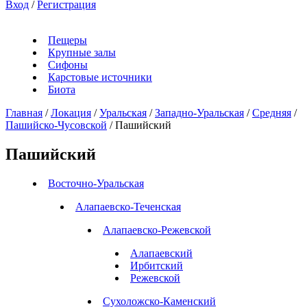
Вход
/
Регистрация
Пещеры
Крупные залы
Сифоны
Карстовые источники
Биота
Главная
/
Локация
/
Уральская
/
Западно-Уральская
/
Средняя
/
Пашийско-Чусовской
/
Пашийский
Пашийский
Восточно-Уральская
Алапаевско-Теченская
Алапаевско-Режевской
Алапаевский
Ирбитский
Режевской
Сухоложско-Каменский