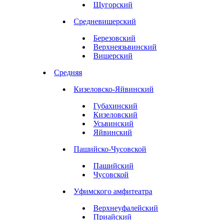
Щугорский
Средневишерский
Березовский
Верхнеязьвинский
Вишерский
Средняя
Кизеловско-Яйвинский
Губахинский
Кизеловский
Усьвинский
Яйвинский
Пашийско-Чусовской
Пашийский
Чусовской
Уфимского амфитеатра
Верхнеуфалейский
Приайский