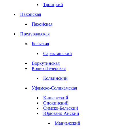
Троицкий
Пахойская
Пахойская
Предуральская
Бельская
Саракташский
Воркутинская
Колво-Печерская
Колвинский
Уфимско-Соликамская
Кишертский
Опокинский
Симско-Бельский
Юрюзано-Айский
Манчажский