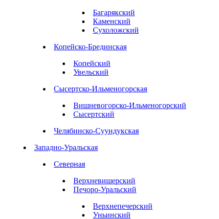
Багарякский
Каменский
Сухоложский
Копейско-Брединская
Копейский
Увельский
Сысертско-Ильменогорская
Вишневогорско-Ильменогорский
Сысертский
Челябинско-Суундукская
Западно-Уральская
Северная
Верхневишерский
Печоро-Уральский
Верхнепечерский
Уньинский