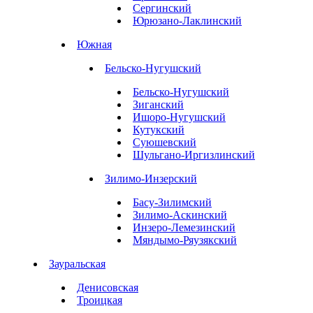
Сергинский
Юрюзано-Лаклинский
Южная
Бельско-Нугушский
Бельско-Нугушский
Зиганский
Ишоро-Нугушский
Кутукский
Суюшевский
Шульгано-Иргизлинский
Зилимо-Инзерский
Басу-Зилимский
Зилимо-Аскинский
Инзеро-Лемезинский
Мяндымо-Ряузякский
Зауральская
Денисовская
Троицкая