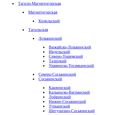
Тагило-Магнитогорская
Магнитогорская
Кизильский
Тагильская
Лозьвинский
Вижайско-Лозьвинский
Ивдельский
Северо-Тошемский
Талицкий
Ушминско-Тосамьинский
Северо-Сосьвинский
Сосьвинский
Каквинский
Кальинско-Вагранский
Лобвинский
Нижне-Сосьвинский
Турьинский
Шегультано-Сосьвинский