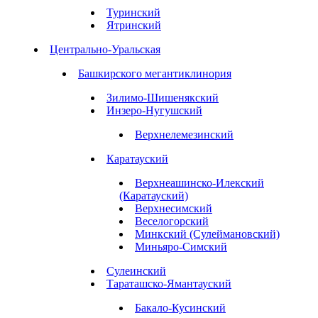
Туринский
Ятринский
Центрально-Уральская
Башкирского мегантиклинория
Зилимо-Шишенякский
Инзеро-Нугушский
Верхнелемезинский
Каратауский
Верхнеашинско-Илекский
(Каратауский)
Верхнесимский
Веселогорский
Минкский (Сулеймановский)
Миньяро-Симский
Сулеинский
Тараташско-Ямантауский
Бакало-Кусинский